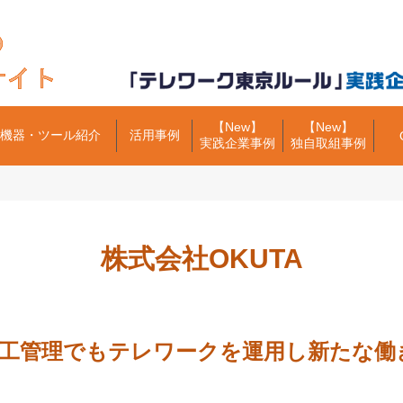
【New】
【New】
機器・ツール紹介
活用事例
実践企業事例
独自取組事例
株式会社OKUTA
工管理でもテレワークを運用し新たな働