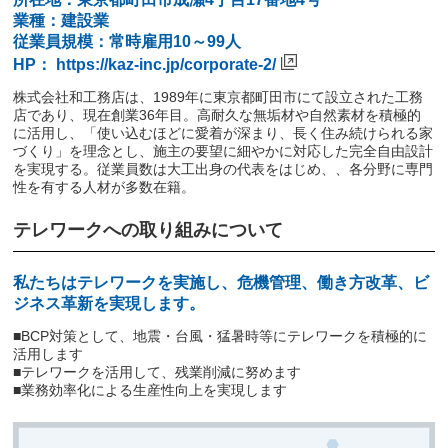
業種：建設業
従業員規模：常時雇用10～99人
HP：
https://kaz-inc.jp/corporate-2/
株式会社和工務店は、1989年に東京都町田市にて設立された工務
店であり、現在創業36年目。高耐久な無垢材や自然素材を積極的
に活用し、「使い込むほどに愛着が深まり、長く住み続けられる家
づくり」を理念とし、施主の要望に細やかに対応した完全自由設計
を実現する。従業員数は大工出身の代表をはじめ、、各分野に専門
性を有する人材が多数在籍。
テレワークへの取り組みについて
私たちはテレワークを実施し、危機管理、働き方改革、ビ
ジネス革新を実現します。
■BCP対策として、地震・台風・猛暑時等にテレワークを積極的に
活用します
■テレワークを活用して、残業削減に努めます
■業務効率化による生産性向上を実現します