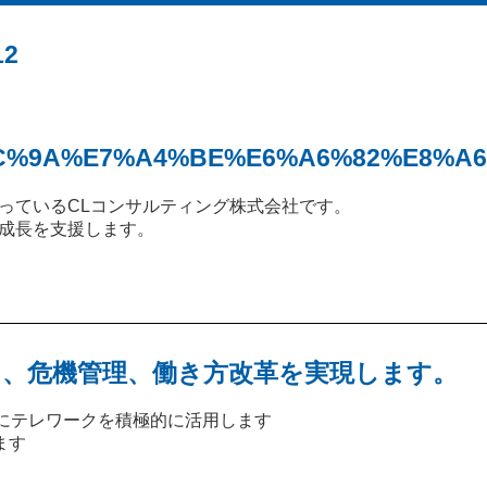
2
E4%BC%9A%E7%A4%BE%E6%A6%82%E8%A6
っているCLコンサルティング株式会社です。
成長を支援します。
、危機管理、働き方改革を実現します。
等にテレワークを積極的に活用します
ます