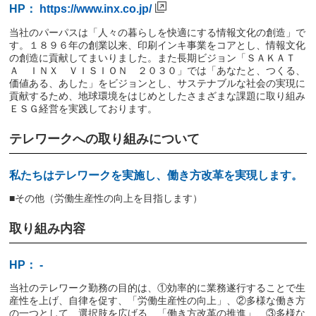
HP：
https://www.inx.co.jp/
当社のパーパスは「人々の暮らしを快適にする情報文化の創造」で
す。１８９６年の創業以来、印刷インキ事業をコアとし、情報文化
の創造に貢献してまいりました。また長期ビジョン「ＳＡＫＡＴ
Ａ ＩＮＸ ＶＩＳＩＯＮ ２０３０」では「あなたと、つくる、
価値ある、あした」をビジョンとし、サステナブルな社会の実現に
貢献するため、地球環境をはじめとしたさまざまな課題に取り組み
ＥＳＧ経営を実践しております。
テレワークへの取り組みについて
私たちはテレワークを実施し、働き方改革を実現します。
■その他（労働生産性の向上を目指します）
取り組み内容
HP： -
当社のテレワーク勤務の目的は、①効率的に業務遂行することで生
産性を上げ、自律を促す、「労働生産性の向上」、②多様な働き方
の一つとして、選択肢を広げる、「働き方改革の推進」、③多様な