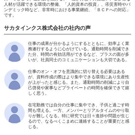
人材が活躍できる環境の整備、「人的資本の投資」、④災害時やパ
ンデミック時など、非常時における事業継続、「ＢＣＰへの対応」
です。
サカタインクス株式会社の社内の声
仕事の成果が分かるようにするとともに、効率よく業
務遂行するように心がけている。通勤時間を削減でき
た分、時間の有効活用ができるなど、プラスの面が多
いが、社員同士のコミュニケーションも大切である。
仕事のオン・オフを意識的に切り替える必要はある
が、資料作成の際はより集中できる環境にあり生産性
が上がったと感じる。また、通勤時間の削減により自
己啓発や家事などプライベートの時間を確保できて嬉
しく思う。
在宅勤務では自分の仕事に集中でき、子供と過ごす時
間も増える。一方、メンバーとリアルタイムのやり取
りが難しくなる。特に研究では日々進捗や問題が生じ
るので、なるべくこまめに連絡することが重要だと感
じる。