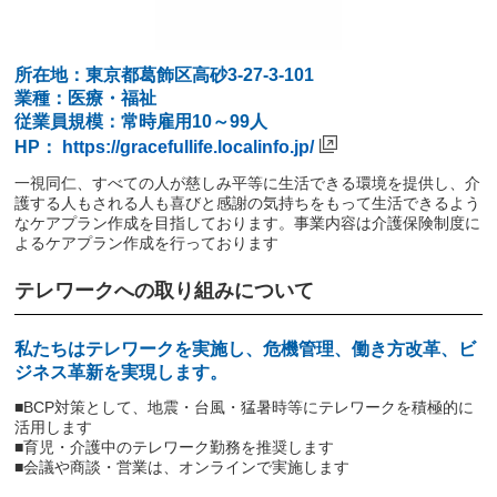
所在地：東京都葛飾区高砂3-27-3-101
業種：医療・福祉
従業員規模：常時雇用10～99人
HP：
https://gracefullife.localinfo.jp/
一視同仁、すべての人が慈しみ平等に生活できる環境を提供し、介
護する人もされる人も喜びと感謝の気持ちをもって生活できるよう
なケアプラン作成を目指しております。事業内容は介護保険制度に
よるケアプラン作成を行っております
テレワークへの取り組みについて
私たちはテレワークを実施し、危機管理、働き方改革、ビ
ジネス革新を実現します。
■BCP対策として、地震・台風・猛暑時等にテレワークを積極的に
活用します
■育児・介護中のテレワーク勤務を推奨します
■会議や商談・営業は、オンラインで実施します