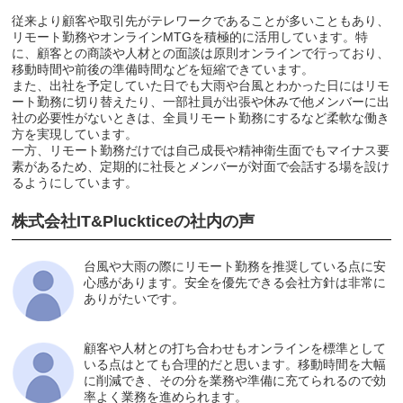
従来より顧客や取引先がテレワークであることが多いこともあり、
リモート勤務やオンラインMTGを積極的に活用しています。特
に、顧客との商談や人材との面談は原則オンラインで行っており、
移動時間や前後の準備時間などを短縮できています。
また、出社を予定していた日でも大雨や台風とわかった日にはリモ
ート勤務に切り替えたり、一部社員が出張や休みで他メンバーに出
社の必要性がないときは、全員リモート勤務にするなど柔軟な働き
方を実現しています。
一方、リモート勤務だけでは自己成長や精神衛生面でもマイナス要
素があるため、定期的に社長とメンバーが対面で会話する場を設け
るようにしています。
株式会社IT&Pluckticeの社内の声
台風や大雨の際にリモート勤務を推奨している点に安
心感があります。安全を優先できる会社方針は非常に
ありがたいです。
顧客や人材との打ち合わせもオンラインを標準として
いる点はとても合理的だと思います。移動時間を大幅
に削減でき、その分を業務や準備に充てられるので効
率よく業務を進められます。