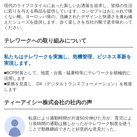
現代のライフスタイルにあった新しいお洒落を追求し、皆様の生活
に彩りを与える商品を提供しています。コンセプトはおしゃれで痛
くない靴。ヨーロッパ発の、洗練されたデザインと快適さを兼ね備
えたシューズを提供します。歩く楽しさを当社の靴で是非味わって
ください。
テレワークへの取り組みについて
私たちはテレワークを実施し、危機管理、ビジネス革新を
実現します。
■BCP対策として、地震・台風・猛暑時等にテレワークを積極的に
活用します
■業務を見直し、DX（デジタルトランスフォーメーション）を推進
します
ティーアイシー株式会社の社内の声
転居により通勤時間が片道50分伸びた方が、育児によ
り長時間の通勤は難しかったがテレワーク制度を使う
ことで勤務継続できたと好意的な意見だった。