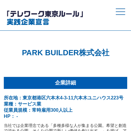
toggle
naviga
PARK BUILDER株式会社
企業詳細
所在地：東京都港区六本木4-3-11六本木ユニハウス223号
業種：サービス業
従業員規模：常時雇用300人以上
HP： -
当社では企業理念である「多種多様な人が集まる公園。希望と創造
で溢れる公園。そんな公園で新しい価値を創り出す。」を掲げ、ア