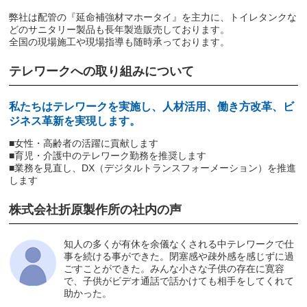
弊社は配管の『延命補強材マホータイ』を主力に、トイレタンクな
どのサニタリー製品も長年製造販売しております。
全国の現場施工や現場指導も随時承っております。
テレワークへの取り組みについて
私たちはテレワークを実施し、人材活用、働き方改革、ビ
ジネス革新を実現します。
■女性・高齢者の活躍に貢献します
■育児・介護中のテレワーク勤務を推奨します
■業務を見直し、DX（デジタルトランスフォーメーション）を推進
します
株式会社折原製作所の社内の声
知人の多くが有休を余儀なくされる中テレワークで仕
事を続ける事ができた。閉塞感や疎外感を感じずに過
ごすことができた。みんな小さな子供の存在に寛容
で、子供がビデオ通話で話かけても相手をしてくれて
助かった。