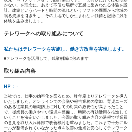
かない」を理念に、あえて不便な場所で五感に染みわたる体験を設
計。建築というハードと時間の流れというソフトの両面から地域の
眠る資源を引き出し、その土地でしか生まれない価値と記憶に残る
体験を生み出します。
テレワークへの取り組みについて
私たちはテレワークを実施し、働き方改革を実現します。
■テレワークを活用して、残業削減に努めます
取り組み内容
HP： -
当社では、仕事の効率化を図るため、昨年度よりテレワークを導入
いたしました。オンラインでの会議や報告業務の増加、育児ニーズ
のある従業員の離職防止に対しての対策の必要性が高まったこと
で、従業員の働きやすい環境を整備し、時間の有効活用を推進して
いくことを決定いたしました。今回の取り組み内容の過程で従業員
の意見を取り入れ幹部で改善検討を重ねました。これまで十分にル
ールが整備されていなかった点を改善の焦点と安心してテレワーク