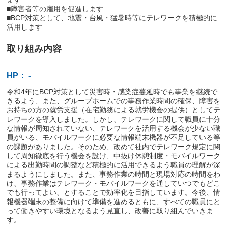
■障害者等の雇用を促進します
■BCP対策として、地震・台風・猛暑時等にテレワークを積極的に
活用します
取り組み内容
HP： -
令和4年にBCP対策として災害時・感染症蔓延時でも事業を継続で
きるよう、また、グループホームでの事務作業時間の確保、障害を
お持ちの方の就労支援（在宅勤務による就労機会の提供）としてテ
レワークを導入しました。しかし、テレワークに関して職員に十分
な情報が周知されていない、テレワークを活用する機会が少ない職
員がいる、モバイルワークに必要な情報端末機器が不足している等
の課題がありました。そのため、改めて社内でテレワーク規定に関
して周知徹底を行う機会を設け、中抜け休憩制度・モバイルワーク
による出勤時間の調整など積極的に活用できるよう職員の理解が深
まるようにしました。また、事務作業の時間と現場対応の時間をわ
け、事務作業はテレワーク・モバイルワークを通していつでもどこ
でも行ってよい、とすることで効率化を目指しています。今後、情
報機器端末の整備に向けて準備を進めるともに、すべての職員にと
って働きやすい環境となるよう見直し、改善に取り組んでいきま
す。