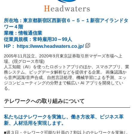
所在地：東京都新宿区西新宿６－５－１新宿アイランドタ
ワー４階
業種：情報通信業
従業員規模：常時雇用30～99人
HP：
https://www.headwaters.co.jp/
2005年11月設立。2020年9月東京証券取引所マザーズ市場へ上
場。(現グロース市場)
人工知能（AI）を使ったロボットアプリのほか、スマホアプリ、業
務システム、ビッグデータ解析などを提供する企業。 画像認識か
ら音声認識/音声合成、自然言語処理、機械学習による予測、エッ
ジコンピューティングの分野まで幅広い AI アプリを開発してい
る。
テレワークへの取り組みについて
私たちはテレワークを実施し、働き方改革、ビジネス革
新、人材活用を実現します。
■週３日・テレワーク可能な社員の７割以上のテレワークを実施し