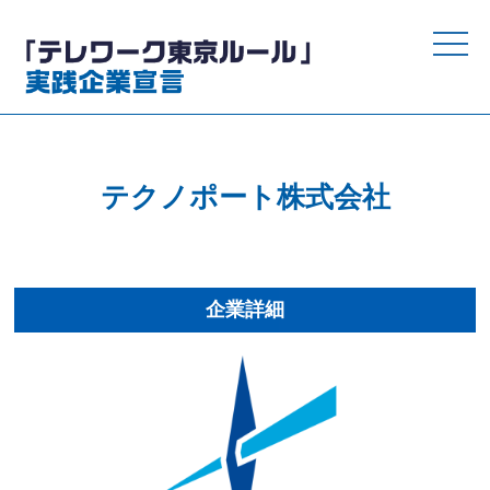
toggle
naviga
テクノポート株式会社
企業詳細