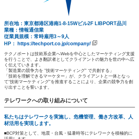
所在地：東京都港区港南1-8-15Wビル2F LIBPORT品川
業種：情報通信業
従業員規模：常時雇用3～9人
HP：
https://techport.co.jp/company/
テクノポートは技術系企業へWebを中心としたマーケティング支援
を行うことで、よき翻訳者としてクライアントの魅力を世の中へ広
く伝えていきます。
「製造業の競争⼒を ”技術マーケティング” で共創する」
「技術を理解できるマーケター」が、クライアントと⼀体となっ
て“技術マーケティング”を推進することにより、企業の競争⼒を創
り出すことを誓います。
テレワークへの取り組みについて
私たちはテレワークを実施し、危機管理、働き方改革、人
材活用を実現します。
■BCP対策として、地震・台風・猛暑時等にテレワークを積極的に
活用します