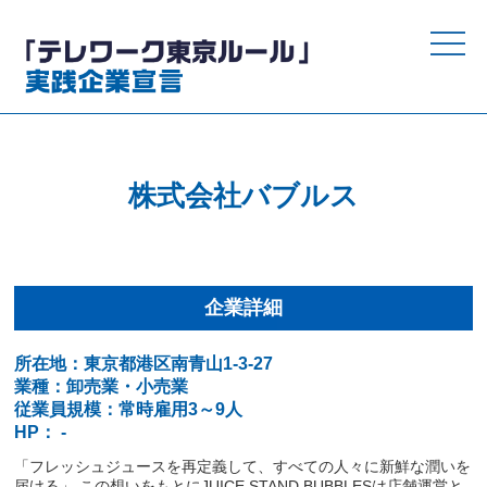
toggle
naviga
株式会社バブルス
企業詳細
所在地：東京都港区南青山1-3-27
業種：卸売業・小売業
従業員規模：常時雇用3～9人
HP： -
「フレッシュジュースを再定義して、すべての人々に新鮮な潤いを
届ける」 この想いをもとにJUICE STAND BUBBLESは店舗運営と