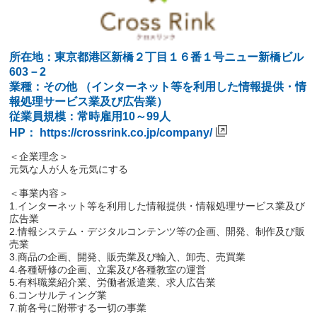
所在地：東京都港区新橋２丁目１６番１号ニュー新橋ビル
603－2
業種：その他 （インターネット等を利用した情報提供・情
報処理サービス業及び広告業）
従業員規模：常時雇用10～99人
HP：
https://crossrink.co.jp/company/
＜企業理念＞
元気な人が人を元気にする
＜事業内容＞
1.インターネット等を利用した情報提供・情報処理サービス業及び
広告業
2.情報システム・デジタルコンテンツ等の企画、開発、制作及び販
売業
3.商品の企画、開発、販売業及び輸入、卸売、売買業
4.各種研修の企画、立案及び各種教室の運営
5.有料職業紹介業、労働者派遣業、求人広告業
6.コンサルティング業
7.前各号に附帯する一切の事業