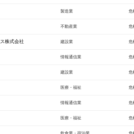
製造業
危
不動産業
危
ス株式会社
建設業
危
情報通信業
危
建設業
危
医療・福祉
危
情報通信業
危
医療・福祉
危
飲食業・宿泊業
危