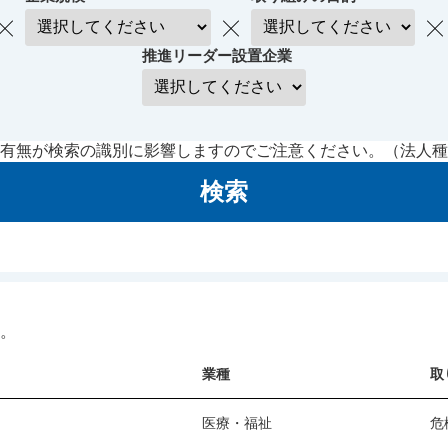
推進リーダー設置企業
有無が検索の識別に影響しますのでご注意ください。（法人種
検索
。
業種
取
医療・福祉
危