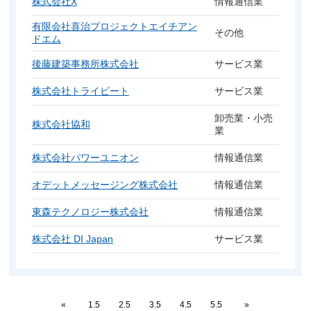
株式会社X
情報通信業
有限会社喜治プロジェクトエイチアン
その他
ドエム
後藤建築事務所株式会社
サービス業
株式会社トライビート
サービス業
卸売業・小売
株式会社協和
業
株式会社パワーユニオン
情報通信業
オデットメッセージング株式会社
情報通信業
東森テクノロジー株式会社
情報通信業
株式会社 DI Japan
サービス業
«
1.5
2.5
3.5
4.5
5.5
»